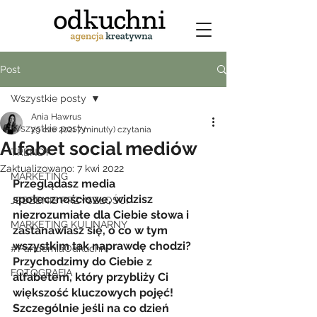
Post
Wszystkie posty
Ania Hawrus
Wszystkie posty
29 cze 2021
7 minut(y) czytania
Alfabet social mediów
TRENDY
Zaktualizowano:
7 kwi 2022
MARKETING
Przeglądasz media 
społecznościowe, widzisz 
JEDZENIE PRZYSZŁOŚCI
niezrozumiałe dla Ciebie słowa i 
MARKETING KULINARNY
zastanawiasz się, o co w tym 
wszystkim tak naprawdę chodzi? 
#PandemiaOdkuchni
Przychodzimy do Ciebie z 
FOTOGRAFIA
alfabetem, który przybliży Ci 
większość kluczowych pojęć! 
Szczególnie jeśli na co dzień 