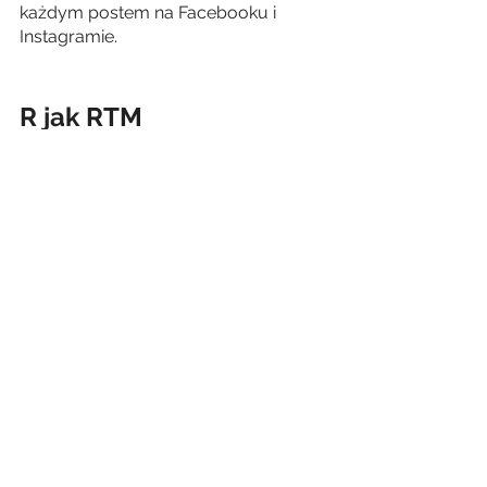
każdym postem na Facebooku i 
Instagramie. 
R jak RTM
Choć nie pojawia się tylko w mediach 
społecznościowych, warto wiedzieć, 
na czym polega. Założenie RTM, czyli 
real time marketingu, jest bardzo 
proste w teorii, ale nie zawsze w 
praktyce. 
Polega na reakcji 
nawiązującej do bieżących 
wydarzeń społecznych, 
kulturalnych czy politycznych
.
Kreatywny pomysł na posta w duchu 
RTM może przyciągnąć do nas 
nowych odbiorców, a nawet 
przerodzić się w viral. Pamiętajmy, by 