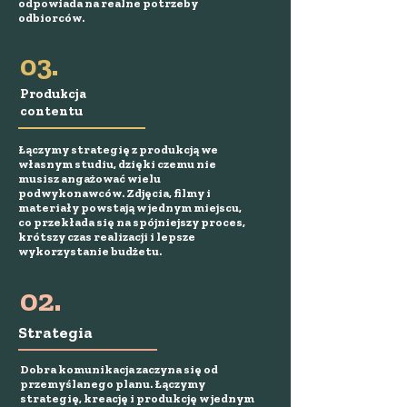
odpowiada na realne potrzeby
odbiorców.
03.
Produkcja
contentu
Łączymy strategię z produkcją we
własnym studiu, dzięki czemu nie
musisz angażować wielu
podwykonawców. Zdjęcia, filmy i
materiały powstają w jednym miejscu,
co przekłada się na spójniejszy proces,
krótszy czas realizacji i lepsze
wykorzystanie budżetu.
02.
Strategia
Dobra komunikacja zaczyna się od
przemyślanego planu. Łączymy
strategię, kreację i produkcję w jednym