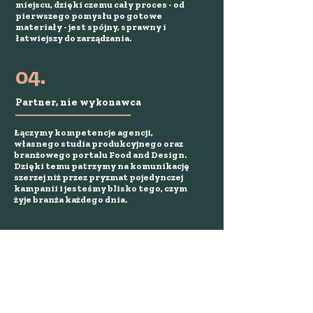
miejscu, dzięki czemu cały proces - od
pierwszego pomysłu po gotowe
materiały - jest spójny, sprawny i
łatwiejszy do zarządzania.
04.
Partner, nie wykonawca
Łączymy kompetencje agencji,
własnego studia produkcyjnego oraz
branżowego portalu Food and Design.
Dzięki temu patrzymy na komunikację
szerzej niż przez pryzmat pojedynczej
kampanii i jesteśmy blisko tego, czym
żyje branża każdego dnia.
współpracowaliśmy z
markami, które dobrze
znasz