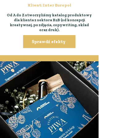
Klient: Inter Europol
Od A do Z stworzyliśmy katalog produktowy
dla klienta z sektora B2B (od koncepcji
kreatywnej, po zdjęcia, copywriting, skład
oraz druk).
Sprawdź efekty