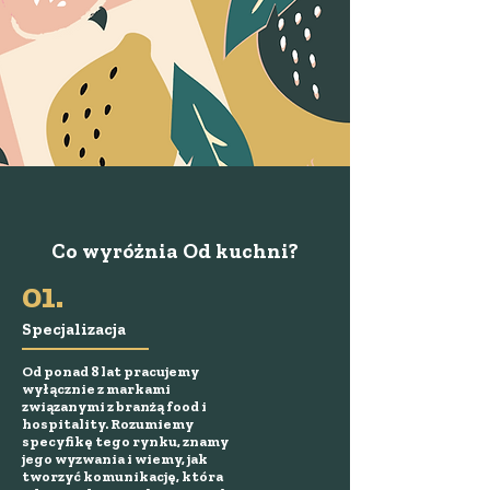
Co wyróżnia Od kuchni?
01.
Specjalizacja
Od ponad 8 lat pracujemy
wyłącznie z markami
związanymi z branżą food i
hospitality. Rozumiemy
specyfikę tego rynku, znamy
jego wyzwania i wiemy, jak
tworzyć komunikację, która