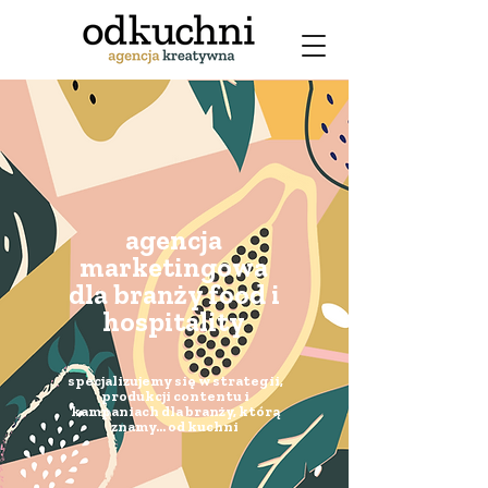
agencja
marketingowa
dla branży food i
hospitality
specjalizujemy się w strategii,
produkcji contentu i
kampaniach dla branży, którą
znamy... od kuchni