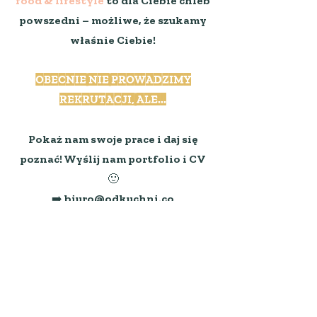
food & lifestyle
to dla Ciebie chleb
powszedni – możliwe, że szukamy
właśnie Ciebie!
OBECNIE NIE PROWADZIMY
REKRUTACJI, ALE...
Pokaż nam swoje prace i daj się
poznać! Wyślij nam portfolio i CV
🙂
➡️ biuro@odkuchni.co
Uprzejmie informujemy, że
skontaktujemy się tylko z wybranymi
kandydatami.