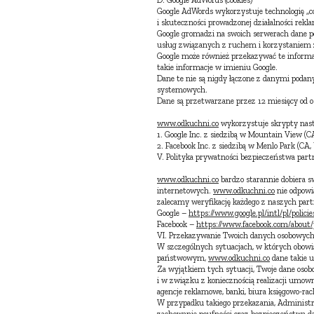
D. Google AdWords (cookies)
Google AdWords wykorzystuje technologię „c
i skuteczności prowadzonej działalności rek
Google gromadzi na swoich serwerach dane po
usług związanych z ruchem i korzystaniem 
Google może również przekazywać te informac
takie informacje w imieniu Google.
Dane te nie są nigdy łączone z danymi podan
systemowych.
Dane są przetwarzane przez 12 miesięcy od os
www.odkuchni.co
wykorzystuje skrypty nas
1. Google Inc. z siedzibą w Mountain View (C
2. Facebook Inc. z siedzibą w Menlo Park (CA,
V. Polityka prywatności bezpieczeństwa par
www.odkuchni.co
bardzo starannie dobiera 
internetowych.
www.odkuchni.co
nie odpowia
zalecamy weryfikację każdego z naszych part
Google –
https://www.google.pl/intl/pl/policie
Facebook –
https://www.facebook.com/about/p
VI. Przekazywanie Twoich danych osobowyc
W szczególnych sytuacjach, w których obo
państwowym,
www.odkuchni.co
dane takie u
Za wyjątkiem tych sytuacji, Twoje dane os
i w związku z koniecznością realizacji umo
agencje reklamowe, banki, biura księgowo-rac
W przypadku takiego przekazania, Administ