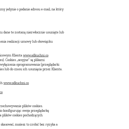
my jedynie o podanie adresu e-mail, na który
u dane te zostaną niezwłocznie usunięte lub
zenia realizacji umowy lub obowiązku
końcowym Klienta
www.odkuchni.co
es). Cookies „sesyjne” są plikami
wyłączenia oprogramowania (przeglądarki
s lub do czasu ich usunięcia przez Klienta.
ach
www.odkuchni.co
co
rzechowywanie plików cookies.
o konfigurując swoja przeglądarkę
ia plików cookies pochodzących
 skasować, możesz to zrobić bez ryzyka a