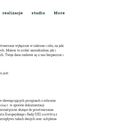
realizacje
studio
More
warzane wyłącznie w zakresie i celu, na jaki
ch. Możesz to zrobić samodzielnie, jak i
h. Twoje dane osobowe są u nas bezpieczne i
 jest:
 obowiązujących przepisach o ochronie
2004 r. w sprawie dokumentacji
formatyczne służące do przetwarzania
u Europejskiego i Rady (UE) 2016/679 z
przepływu takich danych oraz uchylenia