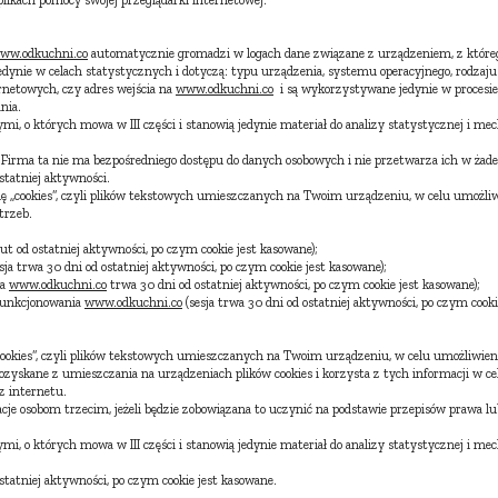
 plikach pomocy swojej przeglądarki internetowej.
ww.odkuchni.co
automatycznie gromadzi w logach dane związane z urządzeniem, z którego
dynie w celach statystycznych i dotyczą: typu urządzenia, systemu operacyjnego, rodzaju p
ernetowych, czy adres wejścia na
www.odkuchni.co
i są wykorzystywane jedynie w procesie
nia.
ymi, o których mowa w III części i stanowią jedynie materiał do analizy statystycznej i
Firma ta nie ma bezpośredniego dostępu do danych osobowych i nie przetwarza ich w żade
statniej aktywności.
ę „cookies”, czyli plików tekstowych umieszczanych na Twoim urządzeniu, w celu umożli
trzeb.
t od ostatniej aktywności, po czym cookie jest kasowane);
ja trwa 30 dni od ostatniej aktywności, po czym cookie jest kasowane);
ia
www.odkuchni.co
trwa 30 dni od ostatniej aktywności, po czym cookie jest kasowane);
 funkcjonowania
www.odkuchni.co
(sesja trwa 30 dni od ostatniej aktywności, po czym cooki
cookies”, czyli plików tekstowych umieszczanych na Twoim urządzeniu, w celu umożliwien
zyskane z umieszczania na urządzeniach plików cookies i korzysta z tych informacji w ce
z internetu.
je osobom trzecim, jeżeli będzie zobowiązana to uczynić na podstawie przepisów prawa l
ymi, o których mowa w III części i stanowią jedynie materiał do analizy statystycznej i
tatniej aktywności, po czym cookie jest kasowane.