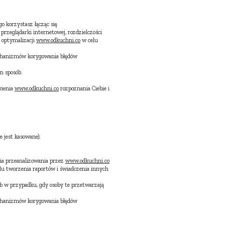
 korzystasz łącząc się
rzeglądarki internetowej, rozdzielczości
 optymalizacji
www.odkuchni.co
w celu
 mechanizmów korygowania błędów
n sposób.
wienia
www.odkuchni.co
rozpoznania Ciebie i
e jest kasowane);
ia przeanalizowania przez
www.odkuchni.co
lu tworzenia raportów i świadczenia innych
ub w przypadku, gdy osoby te przetwarzają
 mechanizmów korygowania błędów