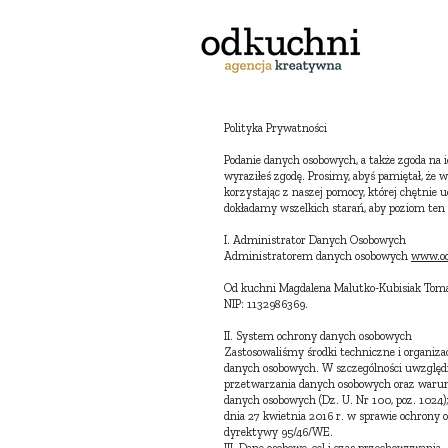
Polityka Prywatności
Podanie danych osobowych, a także zgoda na i
wyraziłeś zgodę.
Prosimy, abyś pamiętał, że w
korzystając z naszej pomocy, której chętnie 
dokładamy wszelkich starań, aby poziom ten 
I. Administrator Danych Osobowych
Administratorem danych osobowych
www.od
Od kuchni Magdalena Malutko-Kubisiak Toma
NIP: 1132986369.
II. System ochrony danych osobowych
Zastosowaliśmy środki techniczne i organiz
danych osobowych. W szczególności uwzględn
przetwarzania danych osobowych oraz warun
danych osobowych (Dz. U. Nr 100, poz. 1024
dnia 27 kwietnia 2016 r. w sprawie ochrony
dyrektywy 95/46/WE.