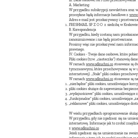
III. Dane osobowe, cel i czas przechowywania
A. Marketing
W przypadku subskrypcji newslettera oraz wy
przesyłane będę informacje handlowe z
www.
Adres e-mail jest przekazywany i przetwarza
FRESHMAIL SP Z O O z siedzibą w Krakowie 
B. Korespondencja
W przypadku, kiedy zostaną nam przekazane 
zanonimizowane i nie będą przetwarzane.
Prosimy więc nie przekazywać nam informacj
prawnego.
IV. Cookies - Twoje dane osobowe, które pobi
Pliki cookies (tzw. „ciasteczka”) stanowią 
W ramach
www.odkuchni.co
stosowane są dwa
tymczasowymi, które przechowywane są w ur
internetowej). „Stałe” pliki cookies przecho
W ramach
www.odkuchni.co
stosowane są nas
„niezbędne” pliki cookies, umożliwiające ko
pliki cookies służące do zapewnienia bezpi
„wydajnościowe” pliki cookies, umożliwiające
„funkcjonalne” pliki cookies, umożliwiające 
„reklamowe” pliki cookies, umożliwiające dos
W wielu przypadkach oprogramowanie służące
W przypadku, gdy nie zgadzasz się na umies
internetową. Informacje jak to zrobić znajd
z
www.odkuchni.co
Jeżeli zgadzasz się na umieszczanie na swoi