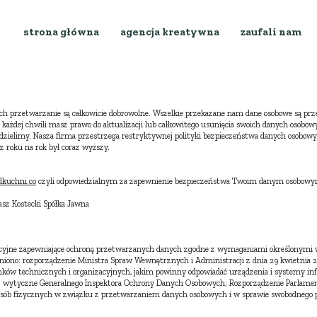
strona główna
agencja kreatywna
zaufali nam
ch przetwarzanie są całkowicie dobrowolne. Wszelkie przekazane nam dane osobowe są przet
 każdej chwili masz prawo do aktualizacji lub całkowitego usunięcia swoich danych osobowy
udzielimy.
Nasza firma przestrzega restryktywnej polityki bezpieczeństwa danych osobowyc
z roku na rok był coraz wyższy.
kuchni.co
czyli odpowiedzialnym za zapewnienie bezpieczeństwa Twoim danym osobowym
sz Kostecki Spółka Jawna
acyjne zapewniające ochronę przetwarzanych danych zgodne z wymaganiami określonymi w
iono: rozporządzenie Ministra Spraw Wewnętrznych i Administracji z dnia 29 kwietnia 
ków technicznych i organizacyjnych, jakim powinny odpowiadać urządzenia i systemy in
); wytyczne Generalnego Inspektora Ochrony Danych Osobowych; Rozporządzenie Parlament
 osób fizycznych w związku z przetwarzaniem danych osobowych i w sprawie swobodnego 