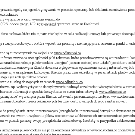
rażenia zgody na jego otrzymywanie w procesie rejestracji lub składania zamówienia prosi
odkuchni.co
ny wyłącznie w celu wysłania e-maili do:
(KRS: 0000497051, NIP: 6751496393) operatora serwisu Freshmail.
dane osobowe, które nie są nam niezbędne w celu realizacji umowy lub prawnego obowiązk
i i danych osobowych, o które wprost nie prosimy i nie mających znaczenia z punktu wid
erane są automatycznie po wejściu na
www.odkuchni.co
dane informatyczne, w szczególności pliki tekstowe, które przechowywane są w urządzeniu 
 zasadnicze rodzaje plików cookies: „sesyjne” (session cookies) oraz „stałe” (persistent cooki
ządzeniu końcowym Klienta do czasu wylogowania, opuszczenia strony internetowej lub 
wywane są w urządzeniu końcowym Klienta przez czas określony w parametrach plików cookie
tępujące rodzaje plików cookies:
rzystanie z usług dostępnych w ramach
www.odkuchni.co
eczeństwa, np. wykorzystywane do wykrywania nadużyć w zakresie uwierzytelniania w ram
 zbieranie informacji o sposobie korzystania ze stron internetowych
www.odkuchni.co
„zapamiętanie” wybranych przez Klienta ustawień i personalizację interfejsu
www.odkuchni.
tarczanie Klientowi treści reklamowych bardziej dostosowanych do jego zainteresowań.
 do przeglądania stron internetowych (przeglądarka internetowa) domyślnie dopuszcza p
zczanie na swoim urządzeniu plików cookies może zablokować ich umieszczenie odpowiedni
ziesz w plikach pomocy swojej przeglądarki internetowej. Niestety w przypadku zablokowan
m urządzeniu plików cookies, ale po zakończeniu odwiedzin w
www.odkuchni.co
chciałbyś je