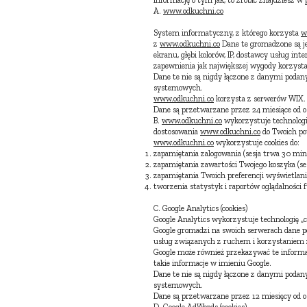
informację o tym jak, to zrobić znajdziesz w
A.
www.odkuchni.co
System informatyczny, z którego korzysta
w
z
www.odkuchni.co
Dane te gromadzone są je
ekranu, głębi kolorów, IP, dostawcy usług int
zapewnienia jak największej wygody korzysta
Dane te nie są nigdy łączone z danymi podan
systemowych.
www.odkuchni.co
korzysta z serwerów WIX. 
Dane są przetwarzane przez 24 miesiące od o
B.
www.odkuchni.co
wykorzystuje technologi
dostosowania
www.odkuchni.co
do Twoich po
www.odkuchni.co
wykorzystuje cookies do:
zapamiętania zalogowania (sesja trwa 30 minu
zapamiętania zawartości Twojego koszyka (ses
zapamiętania Twoich preferencji wyświetlan
tworzenia statystyk i raportów oglądalności
C. Google Analytics (cookies)
Google Analytics wykorzystuje technologię „
Google gromadzi na swoich serwerach dane po
usług związanych z ruchem i korzystaniem 
Google może również przekazywać te informac
takie informacje w imieniu Google.
Dane te nie są nigdy łączone z danymi podan
systemowych.
Dane są przetwarzane przez 12 miesięcy od os