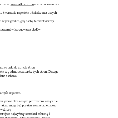
ia przez
www.odkuchni.co
oceny poprawności
lu tworzenia raportów i świadczenia innych
ub w przypadku, gdy osoby te przetwarzają
 mechanizmów korygowania błędów
ni.co
linki do innych stron
orów czy administratorów tych stron. Dlatego
dane osobowe.
 danych organom
zekazywane określonym podmiotom wyłącznie
 jakim mogą być przekazywane dane należą:
ewoźnicy.
tujące najwyższy standard ochrony i