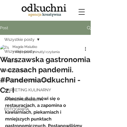
Post
Wszystkie posty
Magda Malutko
Wszystkie posty
7 maj 2020
6 minut(y) czytania
Warszawska gastronomia
TRENDY
w czasach pandemii.
MARKETING
#PandemiaOdkuchni -
JEDZENIE PRZYSZŁOŚCI
Cz. I
MARKETING KULINARNY
Obecnie dużo mówi się o 
#PandemiaOdkuchni
restauracjach, a zapomina o 
FOTOGRAFIA
kawiarniach, piekarniach i 
mniejszych punktach 
gastronomicznych. Postanowiliśmy 