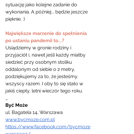
sytuację jako kolejne zadanie do 
wykonania. A później... będzie jeszcze 
pięknie. :)
Największe marzenie do spełnienia 
po ustaniu pandemii to...?
Usiądziemy w gronie rodziny i 
przyjaciół i, nawet jeśli każdy miałby 
siedzieć przy osobnym stoliku 
oddalonym od siebie o 2 metry, 
podziękujemy za to, że jesteśmy 
wszyscy razem. I oby to się stało w 
jakiś ciepły, letni wieczór tego roku.
_
Być Może
ul. Bagatela 14, Warszawa
www.bycmoze.com.pl
https://www.facebook.com/bycmoze
warszawa/