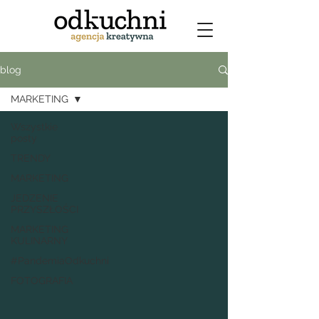
blog
MARKETING
Wszystkie
posty
TRENDY
MARKETING
JEDZENIE
PRZYSZŁOŚCI
MARKETING
KULINARNY
#PandemiaOdkuchni
FOTOGRAFIA