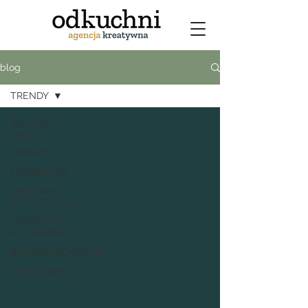
blog
TRENDY
Wszystkie
posty
TRENDY
MARKETING
JEDZENIE
PRZYSZŁOŚCI
MARKETING
KULINARNY
#PandemiaOdkuchni
FOTOGRAFIA