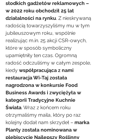
słodkich gadżetów reklamowych – 
w 2022 roku obchodził 25 lat 
działalności na rynku
. Z nieskrywaną 
radością towarzyszyliśmy mu w tym 
jubileuszowym roku, wspólnie 
realizując m.in. 25 akcji CSR-owych, 
które w sposób symboliczny 
upamiętniły ten czas. Ogromną 
radość odczuliśmy w całym zespole, 
kiedy 
współpracująca z nami 
restauracja Wi-Taj została 
nagrodzona w konkursie Food 
Business Awards i zwyciężyła w 
kategorii Tradycyjne Kuchnie 
Świata
. Wraz z końcem roku 
otrzymaliśmy maila, który po raz 
kolejny dodał nam skrzydeł – 
marka 
Planty została nominowana w 
plebiscycie Najlepszy Roślinny 