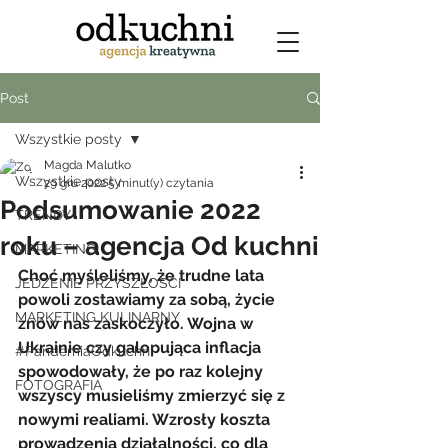
Post
Wszystkie posty
Magda Malutko
Wszystkie posty
29 gru 2022
5 minut(y) czytania
Podsumowanie 2022
TRENDY
roku – agencja Od kuchni
MARKETING
Choć myśleliśmy, że trudne lata 
JEDZENIE PRZYSZŁOŚCI
powoli zostawiamy za sobą, życie 
MARKETING KULINARNY
znów nas zaskoczyło. Wojna w 
Ukrainie czy galopująca inflacja 
#PandemiaOdkuchni
spowodowały, że po raz kolejny 
FOTOGRAFIA
wszyscy musieliśmy zmierzyć się z 
nowymi realiami. Wzrosły koszta 
prowadzenia działalności, co dla 